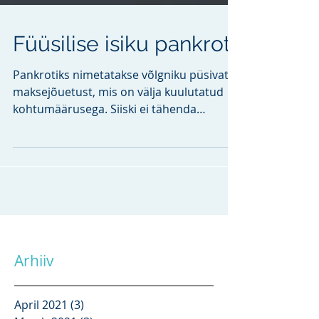
Füüsilise isiku pankrot
Pankrotiks nimetatakse võlgniku püsivat
maksejõuetust, mis on välja kuulutatud
kohtumäärusega. Siiski ei tähenda
igasugune lühiajaline...
Arhiiv