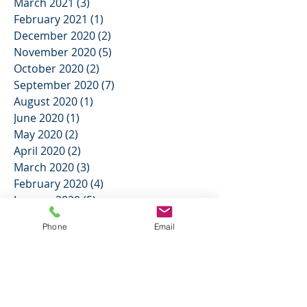
April 2021
(3)
3 posts
March 2021
(3)
3 posts
February 2021
(1)
1 post
December 2020
(2)
2 posts
November 2020
(5)
5 posts
October 2020
(2)
2 posts
September 2020
(7)
7 posts
August 2020
(1)
1 post
June 2020
(1)
1 post
May 2020
(2)
2 posts
April 2020
(2)
2 posts
March 2020
(3)
3 posts
February 2020
(4)
4 posts
Phone
Email
January 2020
(5)
5 posts
December 2019
(3)
3 posts
November 2019
(2)
2 posts
October 2019
(3)
3 posts
September 2019
(6)
6 posts