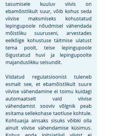
tasumisele kuuluv viivis on 
ebamõistlikult suur, võib kohus seda 
viivise maksmiseks kohustatud 
lepingupoole nõudmisel vähendada 
mõistliku suuruseni, arvestades 
eelkõige kohustuse täitmise ulatust 
tema poolt, teise lepingupoole 
õigustatud huvi ja lepingupoolte 
majanduslikku seisundit.
Viidatud regulatsioonist tuleneb 
esmalt see, et ebamõistlikult suure 
viivise vähendamine ei toimu kuidagi 
automaatselt vaid viivise 
vähendamist sooviv võlgnik peab 
esitama sellekohase taotluse kohtule. 
Kohtuasja ainsaks sisuks võibki olla 
ainult viivise vähendamise küsimus. 
Kohus enda initsiatiivil viivist ei 