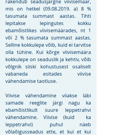
rakendub seadusjärgne viivisemäär, 
mis on hetkel (09.08.2019. a) 8 % 
tasumata summast aastas. Tihti 
lepitakse lepingutes kokku 
ebamõistlikes viivisemäärades, nt 1 
või 2 % tasumata summast aastas. 
Selline kokkulepe võib, kuid ei tarvitse 
olla tühine. Kui kõrge viivisemäära 
kokkulepe on seaduslik ja kehtiv, võib 
võlgnik siiski kohustusest osaliselt 
vabaneda esitades viivise 
vähendamise taotluse.
Viivise vähendamine viiakse läbi 
samade reeglite järgi nagu ka 
ebamõistlikult suure leppetrahvi 
vähendamine. Viivise (kuid  ka 
leppetrahvi) puhul näeb 
võlaõigusseadus ette, et kui et kui 