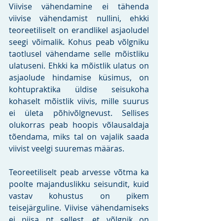
Viivise vähendamine ei tähenda 
viivise vähendamist nullini, ehkki 
teoreetiliselt on erandlikel asjaoludel 
seegi võimalik. Kohus peab võlgniku 
taotlusel vähendame selle mõistliku 
ulatuseni. Ehkki ka mõistlik ulatus on 
asjaolude hindamise küsimus, on 
kohtupraktika üldise seisukoha 
kohaselt mõistlik viivis, mille suurus 
ei ületa põhivõlgnevust. Sellises 
olukorras peab hoopis võlausaldaja 
tõendama, miks tal on vajalik saada 
viivist veelgi suuremas määras.
Teoreetiliselt peab arvesse võtma ka 
poolte majanduslikku seisundit, kuid 
vastav kohustus on pikem 
teisejärguline. Viivise vähendamiseks 
ei piisa nt sellest, et võlgnik on 