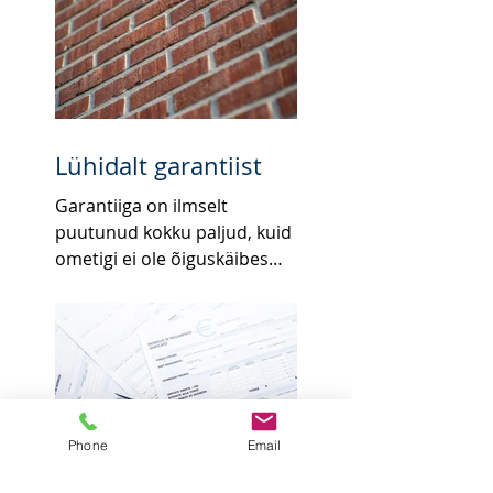
Lühidalt garantiist
Garantiiga on ilmselt
puutunud kokku paljud, kuid
ometigi ei ole õiguskäibes
paljudele selge, mida kujutab
garantii endast õiguslikus...
Phone
Email