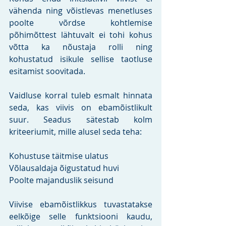
vähenda ning võistlevas menetluses 
poolte võrdse kohtlemise 
põhimõttest lähtuvalt ei tohi kohus 
võtta ka nõustaja rolli ning 
kohustatud isikule sellise taotluse 
esitamist soovitada.
Vaidluse korral tuleb esmalt hinnata 
seda, kas viivis on ebamõistlikult 
suur. Seadus sätestab kolm 
kriteeriumit, mille alusel seda teha:
Kohustuse täitmise ulatus
Võlausaldaja õigustatud huvi
Poolte majanduslik seisund
Viivise ebamõistlikkus tuvastatakse 
eelkõige selle funktsiooni kaudu, 