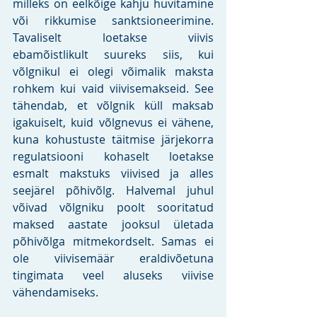
milleks on eelkõige kahju hüvitamine 
või rikkumise sanktsioneerimine. 
Tavaliselt loetakse viivis 
ebamõistlikult suureks siis, kui 
võlgnikul ei olegi võimalik maksta 
rohkem kui vaid viivisemakseid. See 
tähendab, et võlgnik küll maksab 
igakuiselt, kuid võlgnevus ei vähene, 
kuna kohustuste täitmise järjekorra 
regulatsiooni kohaselt loetakse 
esmalt makstuks viivised ja alles 
seejärel põhivõlg. Halvemal juhul 
võivad võlgniku poolt sooritatud 
maksed aastate jooksul ületada 
põhivõlga mitmekordselt. Samas ei 
ole viivisemäär eraldivõetuna 
tingimata veel aluseks viivise 
vähendamiseks.