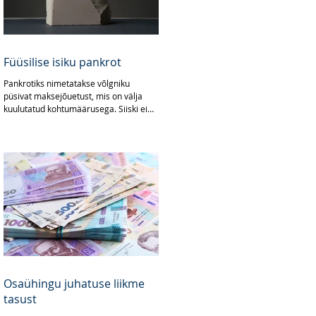
Füüsilise isiku pankrot
Pankrotiks nimetatakse võlgniku
püsivat maksejõuetust, mis on välja
kuulutatud kohtumäärusega. Siiski ei
tähenda igasugune lühiajaline...
Osaühingu juhatuse liikme
tasust