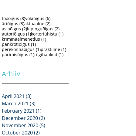
8 posts
6 posts
tööõigus
(8)
võlaõigus
(6)
3 posts
2 posts
äriõigus
(3)
aktuaalne
(2)
2 posts
2 posts
asjaõigus
(2)
lepinguõigus
(2)
1 post
1 post
autoriõigus
(1)
korteriühistu
(1)
1 post
kriminaalmenetlus
(1)
1 post
pankrotiõigus
(1)
1 post
1 post
perekonnaõigus
(1)
praktiline
(1)
1 post
1 post
pärimisõigus
(1)
riigihanked
(1)
Arhiiv
April 2021
(3)
3 posts
March 2021
(3)
3 posts
February 2021
(1)
1 post
December 2020
(2)
2 posts
November 2020
(5)
5 posts
October 2020
(2)
2 posts