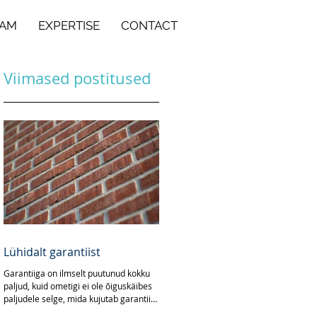
EAM
EXPERTISE
CONTACT
Viimased postitused
Lühidalt garantiist
Garantiiga on ilmselt puutunud kokku
paljud, kuid ometigi ei ole õiguskäibes
paljudele selge, mida kujutab garantii
endast õiguslikus...