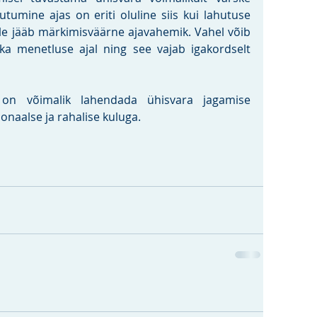
umine ajas on eriti oluline siis kui lahutuse 
le jääb märkimisväärne ajavahemik. Vahel võib 
a menetluse ajal ning see vajab igakordselt 
 on võimalik lahendada ühisvara jagamise 
naalse ja rahalise kuluga.