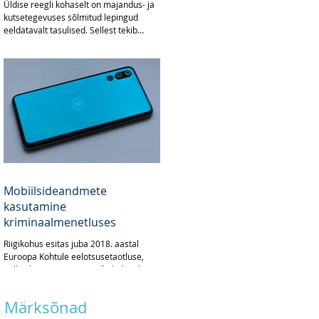
Üldise reegli kohaselt on majandus- ja
kutsetegevuses sõlmitud lepingud
eeldatavalt tasulised. Sellest tekib
küsimus, kas ka osaühingu...
Mobiilsideandmete
kasutamine
kriminaalmenetluses
Riigikohus esitas juba 2018. aastal
Euroopa Kohtule eelotsusetaotluse,
milles küsis arvamust selle kohta, kas
kriminaalmenetluses...
Märksõnad