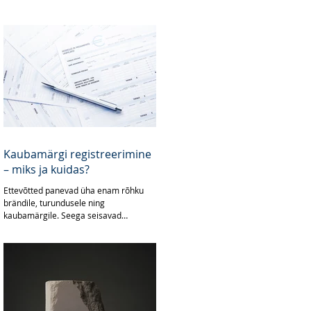
Kaubamärgi registreerimine
– miks ja kuidas?
Ettevõtted panevad üha enam rõhku
brändile, turundusele ning
kaubamärgile. Seega seisavad
ettevõtjad silmitsi ka küsimusega kas
üldse ja...