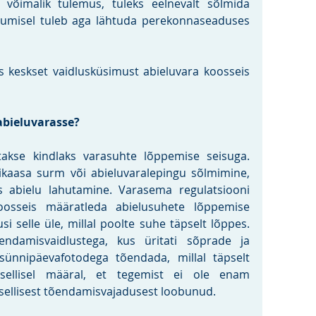
 võimalik tulemus, tuleks eelnevalt sõlmida 
dumisel tuleb aga lähtuda perekonnaseaduses 
s keskset vaidlusküsimust abieluvara koosseis 
abieluvarasse?
akse kindlaks varasuhte lõppemise seisuga. 
bikaasa surm või abieluvaralepingu sõlmimine, 
s abielu lahutamine. Varasema regulatsiooni 
koosseis määratleda abielusuhete lõppemise 
i selle üle, millal poolte suhe täpselt lõppes. 
endamisvaidlustega, kus üritati sõprade ja 
sünnipäevafotodega tõendada, millal täpselt 
sellisel määral, et tegemist ei ole enam 
 sellisest tõendamisvajadusest loobunud.