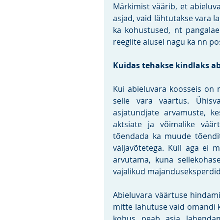
Märkimist väärib, et abieluva
asjad, vaid lähtutakse vara l
ka kohustused, nt pangalae
reeglite alusel nagu ka nn pos
Kuidas tehakse kindlaks ab
Kui abieluvara koosseis on 
selle vara väärtus. Ühisva
asjatundjate arvamuste, ke
aktsiate ja võimalike väärt
tõendada ka muude tõendite
väljavõtetega. Küll aga ei m
arvutama, kuna sellekohas
vajalikud majanduseksperdid
Abieluvara väärtuse hindamis
mitte lahutuse vaid omandi 
kohus peab asja lahendami