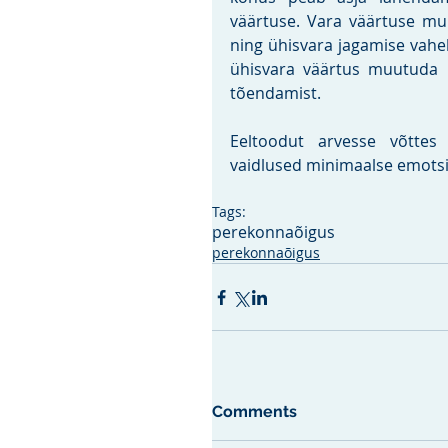
väärtuse. Vara väärtuse muut
ning ühisvara jagamise vahe
ühisvara väärtus muutuda k
tõendamist.
Eeltoodut arvesse võttes
vaidlused minimaalse emotsio
Tags:
perekonnaõigus
perekonnaõigus
Comments