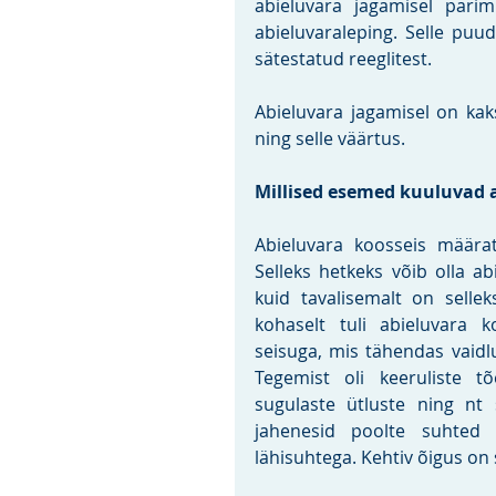
abieluvara jagamisel parim
abieluvaraleping. Selle puu
sätestatud reeglitest.
Abieluvara jagamisel on kak
ning selle väärtus.
Millised esemed kuuluvad 
Abieluvara koosseis määrat
Selleks hetkeks võib olla a
kuid tavalisemalt on sellek
kohaselt tuli abieluvara 
seisuga, mis tähendas vaidlus
Tegemist oli keeruliste tõ
sugulaste ütluste ning nt 
jahenesid poolte suhted 
lähisuhtega. Kehtiv õigus on