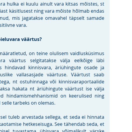
ra hulka ei kuulu ainult vara kitsas mõistes, st 
aiast käsitlusest ning vara mõiste hõlmab endas 
nud, mis jagatakse omavahel täpselt samade 
itiivne vara.
ieluvara väärtus?
määratletud, on teine olulisem vaidlusküsimus 
ra väärtus selgitatakse välja eelkõige läbi 
s hindavad kinnisvara, äriühingute osade ja 
uslike vallasasjade väärtuse. Väärtust saab 
ga, nt ostuhinnaga või kinnisvaraportaalide 
aksa hakata nt äriühingute väärtust ise välja 
ed hindamismehhanismid on keerulised ning 
 selle tarbeks on olemas.
el tuleb arvestada sellega, et seda ei hinnata 
kaotamise hetkeseisuga. See tähendab seda, et 
sel tuvastama ühisvara võimalikult värske 