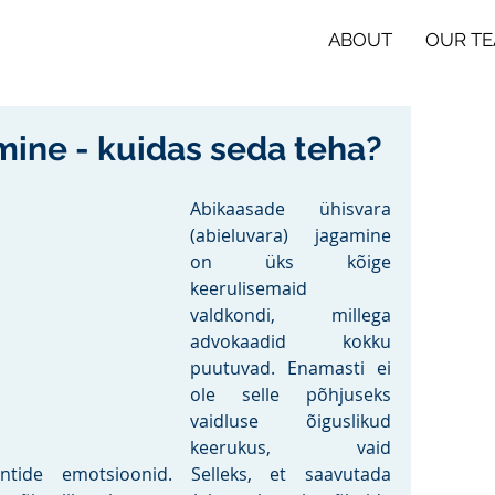
ABOUT
OUR T
mine - kuidas seda teha?
Abikaasade ühisvara 
(abieluvara) jagamine 
on üks kõige 
keerulisemaid 
valdkondi, millega 
advokaadid kokku 
puutuvad. Enamasti ei 
ole selle põhjuseks 
vaidluse õiguslikud 
keerukus, vaid 
ntide emotsioonid. Selleks, et saavutada 